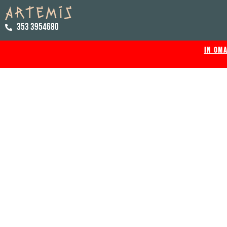
353 3954680
IN OMA
PERSIAN TAPAS BA
Cocktail esotici e Tapas millenarie per un’esperie
unica e indimenticabile.