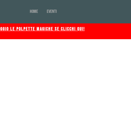
Home
Eventi
GGIO LE POLPETTE MAGICHE SE CLICCHI QUI!
R
nza